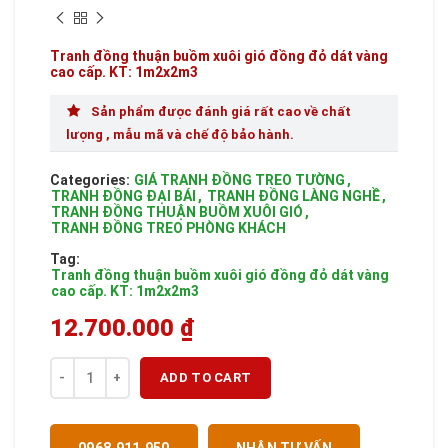
Tranh đồng thuận buồm xuôi gió đồng đỏ dát vàng
cao cấp. KT: 1m2x2m3
Sản phẩm được đánh giá rất cao về chất
lượng , mẫu mã và chế độ bảo hành.
Categories:
GIÁ TRANH ĐỒNG TREO TƯỜNG
,
TRANH ĐỒNG ĐẠI BÁI
,
TRANH ĐỒNG LÀNG NGHỀ
,
TRANH ĐỒNG THUẬN BUỒM XUÔI GIÓ
,
TRANH ĐỒNG TREO PHÒNG KHÁCH
Tag:
Tranh đồng thuận buồm xuôi gió đồng đỏ dát vàng
cao cấp. KT: 1m2x2m3
12.700.000
₫
Quantity
ADD TO CART
0968.911.950
NHẬN TƯ VẤN