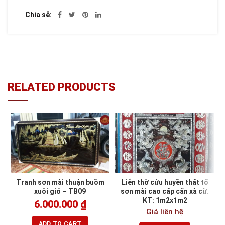
Chia sẻ
RELATED PRODUCTS
Tranh sơn mài thuận buồm
Liễn thờ cửu huyền thất tổ
xuôi gió – TB09
sơn mài cao cấp cẩn xà cừ.
KT: 1m2x1m2
6.000.000
₫
Giá liên hệ
ADD TO CART