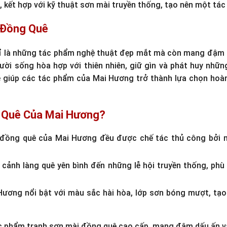
kết hợp với kỹ thuật sơn mài truyền thống, tạo nên một tác
i Đồng Quê
 là những tác phẩm nghệ thuật đẹp mắt mà còn mang đậm giá
ời sống hòa hợp với thiên nhiên, giữ gìn và phát huy những
 giúp các tác phẩm của Mai Hương trở thành lựa chọn hoàn
g Quê Của Mai Hương?
đồng quê của Mai Hương đều được chế tác thủ công bởi n
ảnh làng quê yên bình đến những lễ hội truyền thống, phù 
ương nổi bật với màu sắc hài hòa, lớp sơn bóng mượt, tạo
c phẩm tranh sơn mài đồng quê cao cấp, mang đậm dấu ấn vă