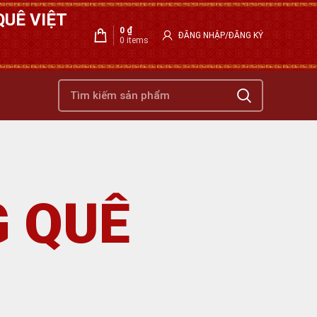
UÊ VIỆT
0
₫
ĐĂNG NHẬP/ĐĂNG KÝ
0
items
G QUÊ