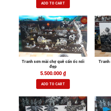
ADD TO CART
Tranh sơn mài chợ quê cẩn ốc nổi
Tranh 
đẹp
5.500.000
₫
ADD TO CART