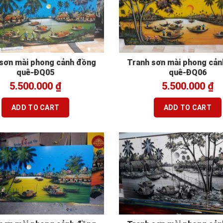
sơn mài phong cảnh đồng
Tranh sơn mài phong cả
quê-ĐQ05
quê-ĐQ06
5.500.000
₫
5.500.000
₫
ADD TO CART
ADD TO CART