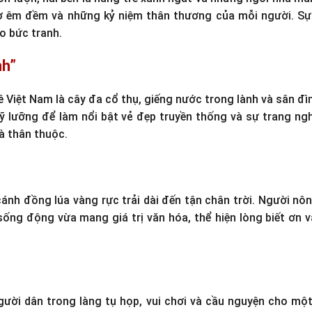
 thơ êm đềm và những kỷ niệm thân thương của mỗi người. S
o bức tranh.
nh”
Việt Nam là cây đa cổ thụ, giếng nước trong lành và sân đìn
kỹ lưỡng để làm nổi bật vẻ đẹp truyền thống và sự trang ng
à thân thuộc.
ánh đồng lúa vàng rực trải dài đến tận chân trời. Người n
sống động vừa mang giá trị văn hóa, thể hiện lòng biết ơn 
người dân trong làng tụ họp, vui chơi và cầu nguyện cho m