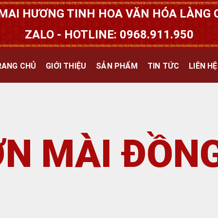
MAI HƯƠNG TINH HOA VĂN HÓA LÀNG Q
ZALO - HOTLINE: 0968.911.950
RANG CHỦ
GIỚI THIỆU
SẢN PHẨM
TIN TỨC
LIÊN HỆ
N MÀI ĐỒN