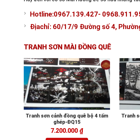
Hotline:0967.139.427- 0968.911.9
Đị
a
ch
ỉ
: 60/17/9
Đườ
ng s
ố
4, Ph
ườ
n
TRANH SƠN MÀI ĐỒNG QUÊ
Tranh sơn cảnh đồng quê bộ 4 tấm
Tranh s
ghép-ĐQ15
7.200.000
₫