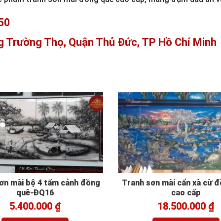
50
g Tr
ườ
ng Th
ọ
, Qu
ậ
n Th
ủ
Đứ
c, TP H
ồ
Ch
í
Minh
ơn mài bộ 4 tấm cảnh đồng
Tranh sơn mài cẩn xà cừ 
quê-ĐQ16
cao cấp
5.400.000
₫
18.500.000
₫