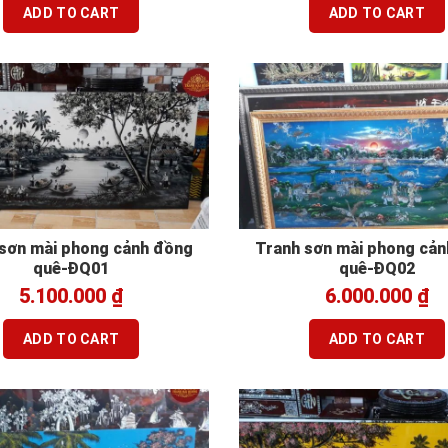
ADD TO CART
ADD TO CART
sơn mài phong cảnh đồng
Tranh sơn mài phong cả
quê-ĐQ01
quê-ĐQ02
5.100.000
₫
6.000.000
₫
ADD TO CART
ADD TO CART