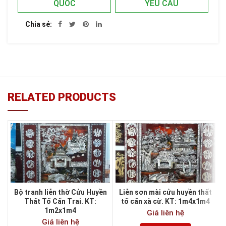
QUỐC
YÊU CẦU
Chia sẻ
RELATED PRODUCTS
Bộ tranh liễn thờ Cửu Huyền
Liễn sơn mài cửu huyền thất
Thất Tổ Cẩn Trai. KT:
tổ cẩn xà cừ. KT: 1m4x1m4
1m2x1m4
Giá liên hệ
Giá liên hệ