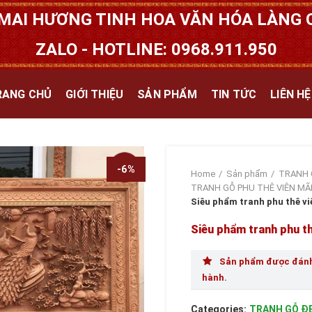
MAI HƯƠNG TINH HOA VĂN HÓA LÀNG Q
ZALO - HOTLINE: 0968.911.950
RANG CHỦ
GIỚI THIỆU
SẢN PHẨM
TIN TỨC
LIÊN HỆ
-6%
Home
Sản phẩm
TRANH 
TRANH GỖ PHU THÊ VIÊN MÃ
Siêu phẩm tranh phu thê v
Siêu phẩm tranh phu t
Sản phẩm được đánh 
hành.
Categories:
TRANH GỖ Đ