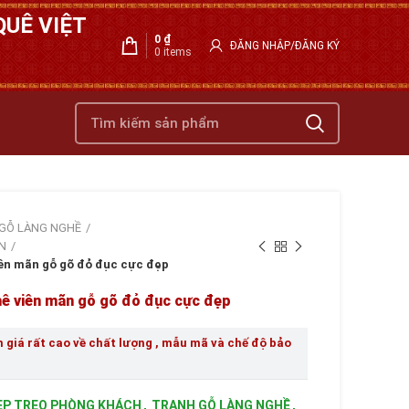
UÊ VIỆT
0
₫
ĐĂNG NHẬP/ĐĂNG KÝ
0
items
GỖ LÀNG NGHỀ
N
iên mãn gỗ gõ đỏ đục cực đẹp
hê viên mãn gỗ gõ đỏ đục cực đẹp
giá rất cao về chất lượng , mẫu mã và chế độ bảo
ẸP TREO PHÒNG KHÁCH
,
TRANH GỖ LÀNG NGHỀ
,