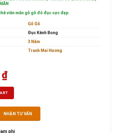
 MÃN
thê viên mãn gỗ gõ đỏ đục cực đẹp
Gỗ Gõ
Đục Kênh Bong
3 Năm
Tranh Mai Hương
0
₫
CART
NHẬN TƯ VẤN
Nam phi