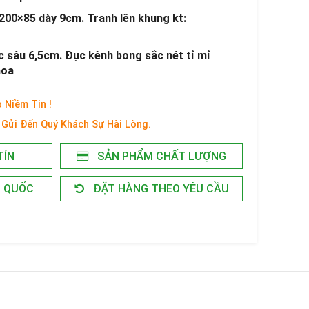
 200×85 dày 9cm. Tranh lên khung kt:
c sâu 6,5cm. Đục kênh bong sắc nét tỉ mỉ
hoa
 Niềm Tin !
Gửi Đến Quý Khách Sự Hài Lòng.
TÍN
SẢN PHẨM CHẤT LƯỢNG
N QUỐC
ĐẶT HÀNG THEO YÊU CẦU