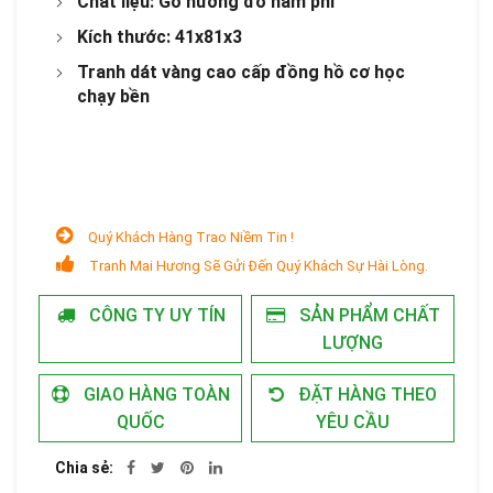
Chất liệu: Gỗ hương đỏ nam phi
Kích thước: 41x81x3
Tranh dát vàng cao cấp đồng hồ cơ học
chạy bền
Quý Khách Hàng Trao Niềm Tin !
Tranh Mai Hương Sẽ Gửi Đến Quý Khách Sự Hài Lòng.
CÔNG TY UY TÍN
SẢN PHẨM CHẤT
LƯỢNG
GIAO HÀNG TOÀN
ĐẶT HÀNG THEO
QUỐC
YÊU CẦU
Chia sẻ