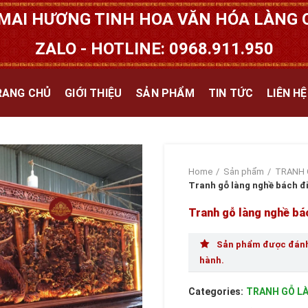
MAI HƯƠNG TINH HOA VĂN HÓA LÀNG Q
ZALO - HOTLINE: 0968.911.950
RANG CHỦ
GIỚI THIỆU
SẢN PHẨM
TIN TỨC
LIÊN HỆ
Home
Sản phẩm
TRANH 
Tranh gỗ làng nghề bách đ
Tranh gỗ làng nghề bá
Sản phẩm được đánh 
hành.
Categories:
TRANH GỖ L