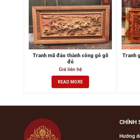
Tranh mã đáo thành công gỗ gõ
Tranh g
đỏ
Giá liên hệ
READ MORE
CHÍNH 
Hướng d