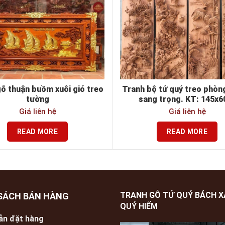
ỗ thuận buồm xuôi gió treo
Tranh bộ tứ quý treo phòn
tường
sang trọng. KT: 145x6
Giá liên hệ
Giá liên hệ
READ MORE
READ MORE
TRANH GỖ TỨ QUÝ BÁCH 
SÁCH BÁN HÀNG
QUÝ HIẾM
ẫn đặt hàng