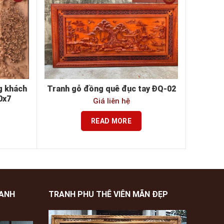
g khách
Tranh gỗ đồng quê đục tay ĐQ-02
0x7
Giá liên hệ
READ MORE
XANH
TRANH PHU THÊ VIÊN MÃN ĐẸP