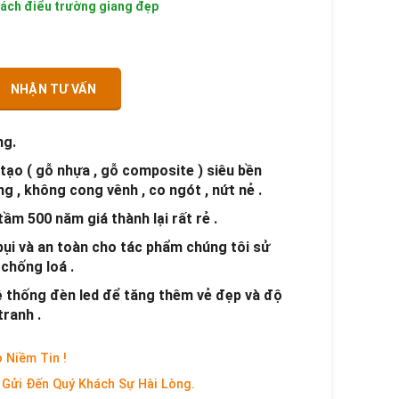
bách điểu trường giang đẹp
NHẬN TƯ VẤN
ng.
tạo ( gỗ nhựa , gỗ composite ) siêu bền
g , không cong vênh , co ngót , nứt nẻ .
ầm 500 năm giá thành lại rất rẻ .
bụi và an toàn cho tác phẩm chúng tôi sử
chống loá .
hệ thống đèn led để tăng thêm vẻ đẹp và độ
ranh .
 Niềm Tin !
Gửi Đến Quý Khách Sự Hài Lòng.