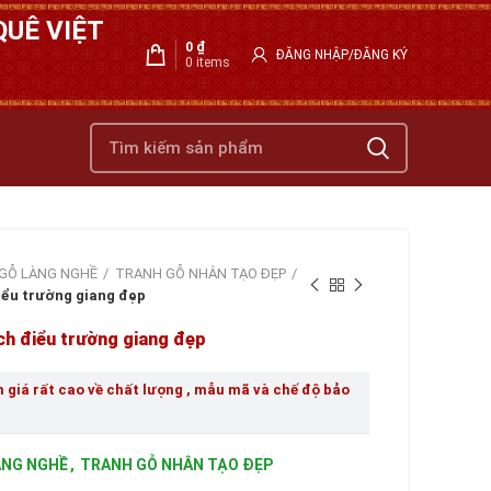
UÊ VIỆT
0
₫
ĐĂNG NHẬP/ĐĂNG KÝ
0
items
GỖ LÀNG NGHỀ
TRANH GỖ NHÂN TẠO ĐẸP
iểu trường giang đẹp
ch điểu trường giang đẹp
giá rất cao về chất lượng , mẫu mã và chế độ bảo
ÀNG NGHỀ
,
TRANH GỖ NHÂN TẠO ĐẸP