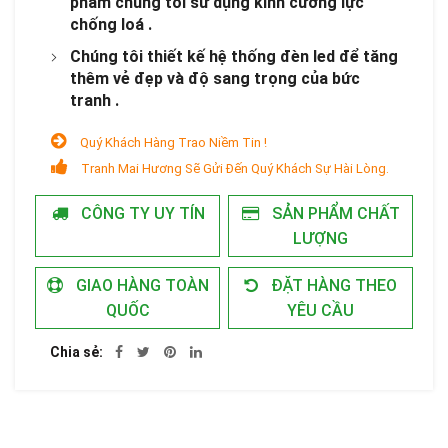
phẩm chúng tôi sử dụng kính cường lực
chống loá .
Chúng tôi thiết kế hệ thống đèn led để tăng
thêm vẻ đẹp và độ sang trọng của bức
tranh .
Quý Khách Hàng Trao Niềm Tin !
Tranh Mai Hương Sẽ Gửi Đến Quý Khách Sự Hài Lòng.
CÔNG TY UY TÍN
SẢN PHẨM CHẤT
LƯỢNG
GIAO HÀNG TOÀN
ĐẶT HÀNG THEO
QUỐC
YÊU CẦU
Chia sẻ