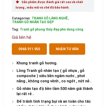
Sản phẩm được đánh giá rất cao về chất
lượng , mẫu mã và chế độ bảo hành.
Categories:
TRANH GỖ LÀNG NGHỀ
,
TRANH GỖ NHÂN TẠO ĐẸP
Tag:
Tranh gỗ phong thủy đẹp phù dung công
Giá liên hệ
0968.911.950
NHẬN TƯ VẤN
Khung tranh gỗ hương.
Lòng Tranh gỗ nhân tạo ( gỗ nhựa , gỗ
composite ) siêu bền ngâm nước , phơi
nắng , không cong vênh , co ngót , nứt nẻ .
Gỗ nhân tạo độ bền tầm 500 năm giá thành
lại rất rẻ .
Để tránh tình trạng bụi và an toàn cho tác