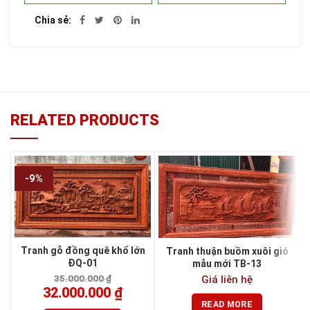
Chia sẻ
RELATED PRODUCTS
-9%
Tranh gỗ đồng quê khổ lớn
Tranh thuận buồm xuôi gió
ĐQ-01
mẫu mới TB-13
35.000.000
₫
Giá liên hệ
32.000.000
₫
READ MORE