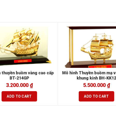
 thuyền buồm vàng cao cấp
Mô hình Thuyền buồm mạ v
BT-214GP
khung kính BH-KK1
3.200.000
₫
5.500.000
₫
ADD TO CART
ADD TO CART