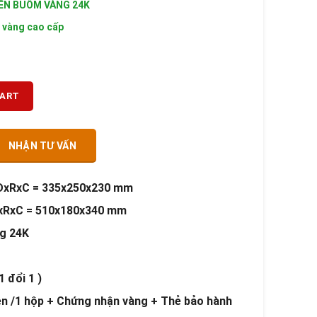
ỀN BUỒM VÀNG 24K
 vàng cao cấp
CART
NHẬN TƯ VẤN
 DxRxC = 335x250x230 mm
xRxC = 510x180x340 mm
ng 24K
1 đổi 1 )
n /1 hộp + Chứng nhận vàng + Thẻ bảo hành