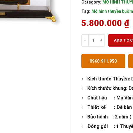
Category:
MÔ HÌNH THUY
Tag:
Mô hình thuyền buồm
5.800.000
₫
Quantity
ADD TO 
0968.911.950
Kích thước Thuyền:
Kích thước khung:
D
Chất liệu : Mạ Và
Thiết kế : Để bàn
Bảo hành : 2 năm ( 
Đóng gói : 1 Thuyề