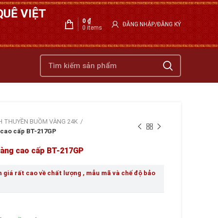
UÊ VIỆT
0
₫
ĐĂNG NHẬP/ĐĂNG KÝ
0
items
H THUYỀN BUỒM VÀNG 24K
 cao cấp BT-217GP
vàng cao cấp BT-217GP
giá rất cao về chất lượng , mẫu mã và chế độ bảo