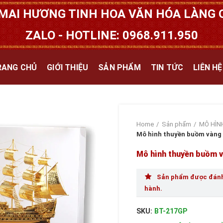
MAI HƯƠNG TINH HOA VĂN HÓA LÀNG Q
ZALO - HOTLINE: 0968.911.950
RANG CHỦ
GIỚI THIỆU
SẢN PHẨM
TIN TỨC
LIÊN HỆ
Home
Sản phẩm
MÔ HÌN
Mô hình thuyền buồm vàng
Mô hình thuyền buồm 
Sản phẩm được đánh 
hành.
SKU:
BT-217GP