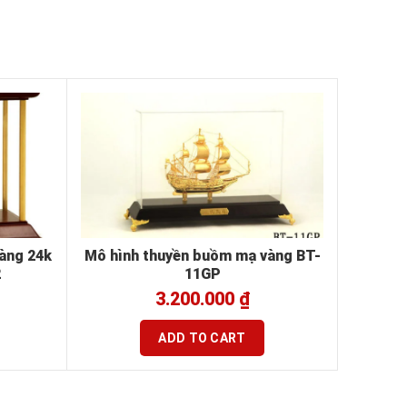
àng 24k
Mô hình thuyền buồm mạ vàng BT-
2
11GP
3.200.000
₫
ADD TO CART