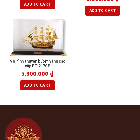
ADD TO CART
ADD TO CART
Mô hình thuyền buồm vàng cao
cấp BT-217GP
5.800.000
₫
ADD TO CART