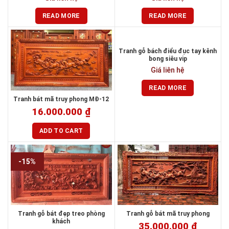
READ MORE
READ MORE
Tranh gỗ bách điểu đục tay kênh
bong siêu vip
Giá liên hệ
READ MORE
Tranh bát mã truy phong MĐ-12
16.000.000
₫
ADD TO CART
-15%
Tranh gỗ bát đẹp treo phòng
Tranh gỗ bát mã truy phong
khách
35.000.000
₫