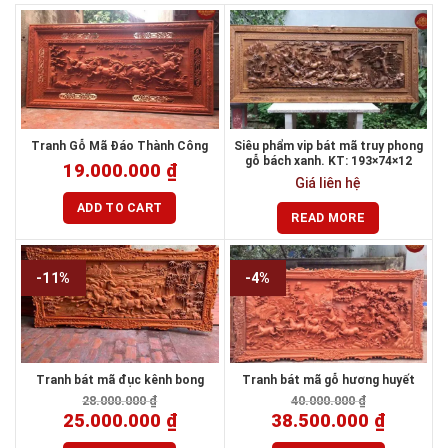
Tranh Gỗ Mã Đáo Thành Công
Siêu phẩm vip bát mã truy phong
gỗ bách xanh. KT: 193×74×12
19.000.000
₫
Giá liên hệ
ADD TO CART
READ MORE
-11%
-4%
Tranh bát mã đục kênh bong
Tranh bát mã gỗ hương huyết
28.000.000
₫
40.000.000
₫
25.000.000
₫
38.500.000
₫