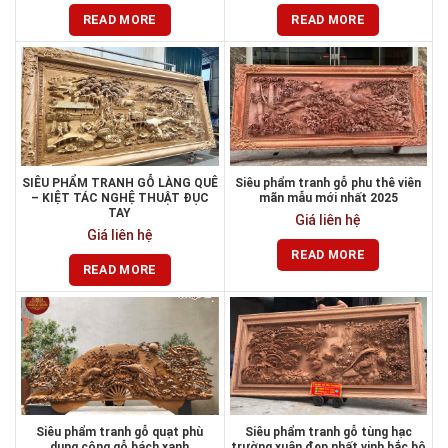
READ MORE
READ MORE
SIÊU PHẨM TRANH GỖ LÀNG QUÊ
Siêu phẩm tranh gỗ phu thê viên
– KIỆT TÁC NGHỆ THUẬT ĐỤC
mãn mẫu mới nhất 2025
TAY
Giá liên hệ
Giá liên hệ
READ MORE
READ MORE
Siêu phẩm tranh gỗ quạt phù
Siêu phẩm tranh gỗ tùng hạc
dung công gỗ bách xanh
trường xuân đẹp nhất vịnh bắc bộ