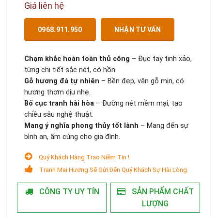
Giá liên hệ
0968.911.950
NHẬN TƯ VẤN
Chạm khắc hoàn toàn thủ công
– Đục tay tinh xảo,
từng chi tiết sắc nét, có hồn.
Gỗ hương đá tự nhiên
– Bền đẹp, vân gỗ mịn, có
hương thơm dịu nhẹ.
Bố cục tranh hài hòa
– Đường nét mềm mại, tạo
chiều sâu nghệ thuật.
Mang ý nghĩa phong thủy tốt lành
– Mang đến sự
bình an, ấm cúng cho gia đình.
Quý Khách Hàng Trao Niềm Tin !
Tranh Mai Hương Sẽ Gửi Đến Quý Khách Sự Hài Lòng.
CÔNG TY UY TÍN
SẢN PHẨM CHẤT
LƯỢNG