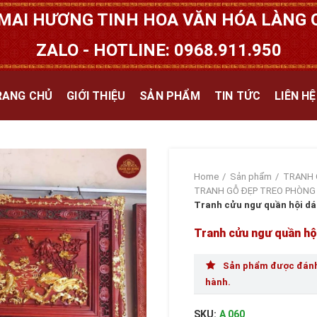
MAI HƯƠNG TINH HOA VĂN HÓA LÀNG Q
ZALO - HOTLINE: 0968.911.950
RANG CHỦ
GIỚI THIỆU
SẢN PHẨM
TIN TỨC
LIÊN HỆ
Home
Sản phẩm
TRANH 
TRANH GỖ ĐẸP TREO PHÒNG
Tranh cửu ngư quần hội dá
Tranh cửu ngư quần hộ
Sản phẩm được đánh 
hành.
SKU:
A 060