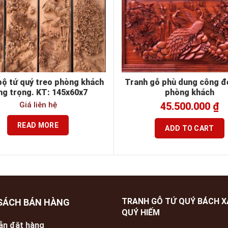
bộ tứ quý treo phòng khách
Tranh gỗ phù dung công đ
ng trọng. KT: 145x60x7
phòng khách
Giá liên hệ
45.500.000
₫
READ MORE
ADD TO CART
TRANH GỖ TỨ QUÝ BÁCH 
SÁCH BÁN HÀNG
QUÝ HIẾM
ẫn đặt hàng