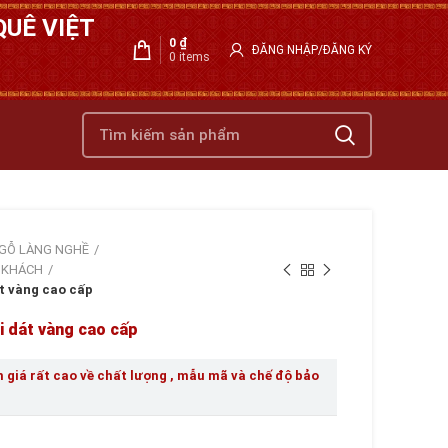
UÊ VIỆT
0
₫
ĐĂNG NHẬP/ĐĂNG KÝ
0
items
GỖ LÀNG NGHỀ
 KHÁCH
t vàng cao cấp
i dát vàng cao cấp
giá rất cao về chất lượng , mẫu mã và chế độ bảo