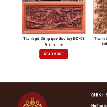
Tranh gỗ đồng quê đục tay ĐQ-03
Tranh 
sa
Giá liên hệ
READ MORE
CHÍNH 
Hướng d