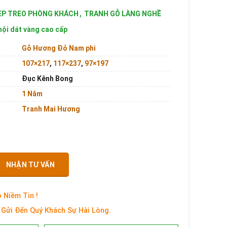
ẸP TREO PHÒNG KHÁCH
,
TRANH GỖ LÀNG NGHỀ
ội dát vàng cao cấp
Gỗ Hương Đỏ Nam phi
107×217
,
117×237
,
97×197
Đục Kênh Bong
1 Năm
Tranh Mai Hương
NHẬN TƯ VẤN
 Niềm Tin !
Gửi Đến Quý Khách Sự Hài Lòng.