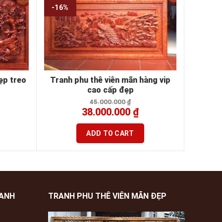
-16%
ẹp treo
Tranh phu thê viên mãn hàng vip
cao cấp đẹp
45.000.000
₫
38.000.000
₫
ADD TO CART
XANH
TRANH PHU THÊ VIÊN MÃN ĐẸP