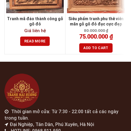
Tranh mã đáo thành công gỗ
Siêu phẩm tranh phu thê viên
gõ đỏ
mãn gỗ gõ đỏ đục cực đẹp
Giá liên hệ
80.000.000
₫
75.000.000
₫
READ MORE
ADD TO CART
Thời gian mở cửa: Từ 7:30 - 22:00 tất cả các ngày
trong tuần.
Đại Nghiệp, Tân Dân, Phú Xuyên, Hà Nội
HOTLINE: 0968.911.950