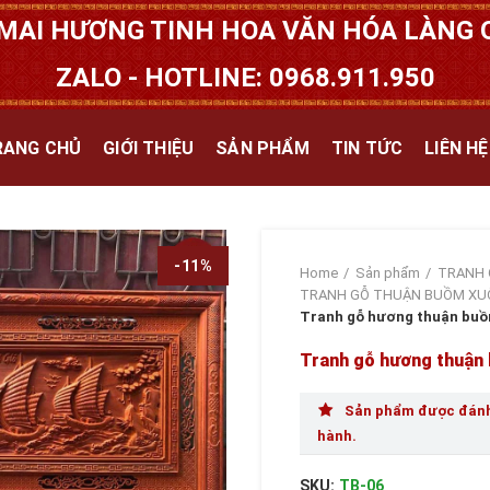
MAI HƯƠNG TINH HOA VĂN HÓA LÀNG Q
ZALO - HOTLINE: 0968.911.950
RANG CHỦ
GIỚI THIỆU
SẢN PHẨM
TIN TỨC
LIÊN HỆ
-11%
Home
Sản phẩm
TRANH 
TRANH GỖ THUẬN BUỒM XUÔ
Tranh gỗ hương thuận buồm
Tranh gỗ hương thuận 
Sản phẩm được đánh 
hành.
SKU:
TB-06