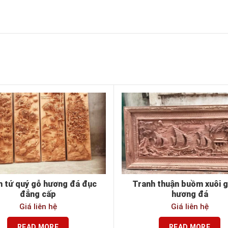
h tứ quý gỗ hương đá đục
Tranh thuận buồm xuôi g
đẳng cấp
hương đá
Giá liên hệ
Giá liên hệ
READ MORE
READ MORE