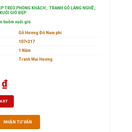
ẸP TREO PHÒNG KHÁCH
,
TRANH GỖ LÀNG NGHỀ
,
UÔI GIÓ ĐẸP
n buồm xuôi gió
Gỗ Hương Đỏ Nam phi
107×217
1 Năm
Tranh Mai Hương
0
₫
CART
NHẬN TƯ VẤN