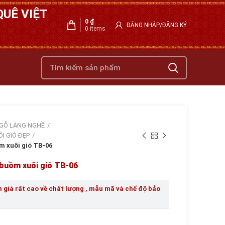
UÊ VIỆT
0
₫
ĐĂNG NHẬP/ĐĂNG KÝ
0
items
GỖ LÀNG NGHỀ
I GIÓ ĐẸP
 xuôi gió TB-06
buồm xuôi gió TB-06
giá rất cao về chất lượng , mẫu mã và chế độ bảo