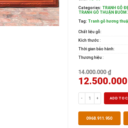
Categories:
TRANH GỖ Đ
TRANH GỖ THUẬN BUỒM X
Tag:
Tranh gỗ hương thuậ
Chất liệu gỗ:
Kích thước :
Thời gian bảo hành:
Thương hiệu :
14.000.000
₫
12.500.00
Quantity
ADD TO 
0968.911.950