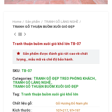
Home
Sản phẩm
TRANH GỖ LÀNG NGHỀ
TRANH GỖ THUẬN BUỒM XUÔI GIÓ ĐẸP
Tranh thuận buồm xuôi gió khổ lớn TB-07
Sản phẩm được đánh giá rất cao về chất
lượng , mẫu mã và chế độ bảo hành.
SKU:
TB-07
Categories:
TRANH GỖ ĐẸP TREO PHÒNG KHÁCH
,
TRANH GỖ LÀNG NGHỀ
,
TRANH GỖ THUẬN BUỒM XUÔI GIÓ ĐẸP
Tag:
Tranh thuận buồm xuôi gió khổ lớn
Chất liệu gỗ:
Gỗ Hương Đỏ Nam phi
Kích thước :
107×217
,
97×197