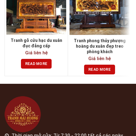
Tranh gỗ cửu hạc du xuân
Tranh phong thủy phượng
T
đục đẳng cấp
hoàng du xuân đẹp treo
phòng khách
Giá liên hệ
Giá liên hệ
READ MORE
READ MORE
Thời gian mở cửa: Từ 7:30 - 22:00 tất cả các ngày