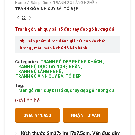
Home
Sản phẩm
TRANH GỖ LÀNG NGHỀ
TRANH GỖ VINH QUY BÁI TỔ ĐẸP
Tranh gỗ vinh quy bái tổ đục tay đẹp gỗ hương đá
Sản phẩm được đánh giá rất cao về chất
lượng , mẫu mã và chế độ bảo hành.
Categories:
TRANH GỖ ĐẸP PHÒNG KHÁCH
,
TRANH GỖ ĐỤC TAY NGHỆ NHÂN
,
TRANH GỖ LÀNG NGHỀ
,
TRANH GỖ VINH QUY BÁI TỔ ĐẸP
Tag:
Tranh gỗ vinh quy bái tổ đục tay đẹp gỗ hương đá
Giá liên hệ
0968.911.950
NHẬN TƯ VẤN
Kích thước 2m37x1m17x7,5cm. Ván đục dày