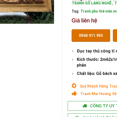
TRANH GỖ LÀNG NGHỀ
,
T
Tag:
Tranh phu thê viên m
Giá liên hệ
0968.911.950
Đục tay thủ công tỉ
Kích thước: 2m62x1m2
phân
Chất liệu: Gỗ bách x
Quý Khách Hàng Trao
Tranh Mai Hương Sẽ 
CÔNG TY UY 