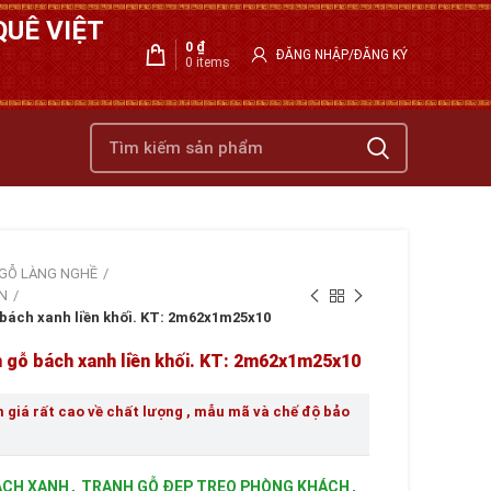
UÊ VIỆT
0
₫
ĐĂNG NHẬP/ĐĂNG KÝ
0
items
GỖ LÀNG NGHỀ
N
bách xanh liền khối. KT: 2m62x1m25x10
n gỗ bách xanh liền khối. KT: 2m62x1m25x10
giá rất cao về chất lượng , mẫu mã và chế độ bảo
ÁCH XANH
,
TRANH GỖ ĐẸP TREO PHÒNG KHÁCH
,