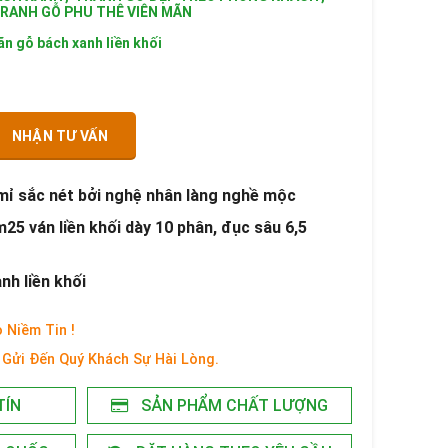
RANH GỖ PHU THÊ VIÊN MÃN
ãn gỗ bách xanh liền khối
NHẬN TƯ VẤN
 mỉ sắc nét bởi nghệ nhân làng nghề mộc
5 ván liền khối dày 10 phân, đục sâu 6,5
anh liền khối
 Niềm Tin !
Gửi Đến Quý Khách Sự Hài Lòng.
TÍN
SẢN PHẨM CHẤT LƯỢNG