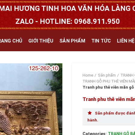
MAI HƯƠNG TINH HOA VĂN HÓA LÀNG Q
ZALO - HOTLINE: 0968.911.950
RANG CHỦ
GIỚI THIỆU
SẢN PHẨM
TIN TỨC
LIÊN HỆ
Home
Sản phẩm
TRANH 
TRANH GỖ PHU THÊ VIÊN MÃ
Tranh phu thê viên mãn gỗ 
Tranh phu thê viên mã
Sản phẩm được đánh 
hành.
Categories:
TRANH GỖ B