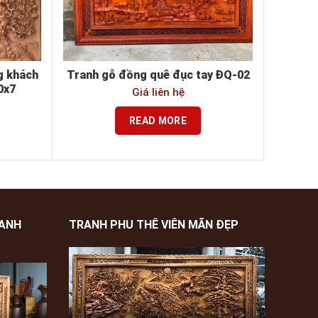
g khách
Tranh gỗ đồng quê đục tay ĐQ-02
0x7
Giá liên hệ
READ MORE
XANH
TRANH PHU THÊ VIÊN MÃN ĐẸP