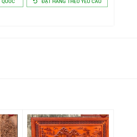
N QUỐC
ĐẶT HÀNG THEO YÊU CẦU