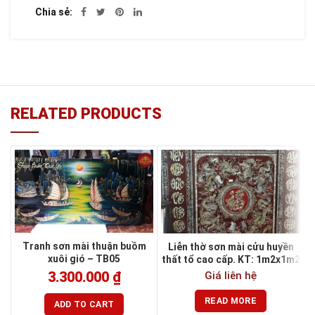
Chia sẻ
RELATED PRODUCTS
Tranh sơn mài thuận buồm
Liễn thờ sơn mài cửu huyền
xuôi gió – TB05
thất tổ cao cấp. KT: 1m2x1m2
Giá liên hệ
3.300.000
₫
READ MORE
ADD TO CART