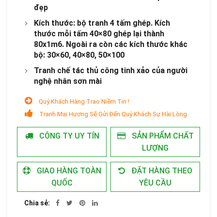
đẹp
Kích thước: bộ tranh 4 tấm ghép. Kích
thước mỗi tấm 40×80 ghép lại thành
80x1m6. Ngoài ra còn các kích thước khác
bộ: 30×60, 40×80, 50×100
Tranh chế tác thủ công tinh xảo của người
nghệ nhân sơn mài
Quý Khách Hàng Trao Niềm Tin !
Tranh Mai Hương Sẽ Gửi Đến Quý Khách Sự Hài Lòng.
CÔNG TY UY TÍN
SẢN PHẨM CHẤT
LƯỢNG
GIAO HÀNG TOÀN
ĐẶT HÀNG THEO
QUỐC
YÊU CẦU
Chia sẻ