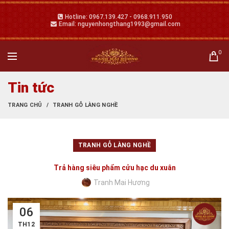
Hotline: 0967.139.427 - 0968.911.950
Email: nguyenhongthang1993@gmail.com
0
Tin tức
TRANG CHỦ
TRANH GỖ LÀNG NGHỀ
TRANH GỖ LÀNG NGHỀ
Trả hàng siêu phẩm cửu hạc du xuân
Tranh Mai Hương
06
TH12