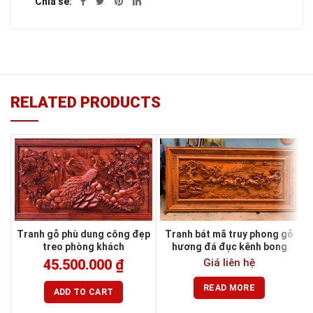
Chia sẻ
RELATED PRODUCTS
Tranh gỗ phù dung công đẹp
Tranh bát mã truy phong gỗ
treo phòng khách
hương đá đục kênh bong
Giá liên hệ
45.500.000
₫
READ MORE
ADD TO CART