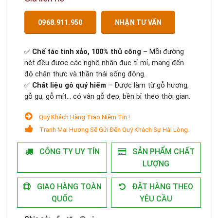
0968.911.950
NHẬN TƯ VẤN
✅
Chế tác tinh xảo, 100% thủ công
– Mỗi đường
nét đều được các nghệ nhân đục tỉ mỉ, mang đến
độ chân thực và thần thái sống động.
✅
Chất liệu gỗ quý hiếm
– Được làm từ gỗ hương,
gỗ gụ, gỗ mít… có vân gỗ đẹp, bền bỉ theo thời gian.
Quý Khách Hàng Trao Niềm Tin !
Tranh Mai Hương Sẽ Gửi Đến Quý Khách Sự Hài Lòng.
CÔNG TY UY TÍN
SẢN PHẨM CHẤT
LƯỢNG
GIAO HÀNG TOÀN
ĐẶT HÀNG THEO
QUỐC
YÊU CẦU