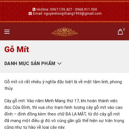
Hotline: 0967.139.427 - 0968.911.950
Email: nguyenhongthang1993@gmail.com
0
Gỗ Mít
DANH MỤC SẢN PHẨM
Gỗ mít có rất nhiêu ý nghĩa đặc biệt là về mặt tâm linh, phong
thủy
Cây gỗ mít: Vào năm Minh Mạng thứ 17, khi hoàn thành việc
đúc Cửa Đỉnh, thì vua cho trạm hình tượng cây gỗ mít vào cao
đỉnh – đỉnh đồng kèm theo chữ BA LA MẬT, từ đó cây gỗ mít
đã mang một điều gì đó vô cùng gần gũi thể hiện sự trân trọng
cũng như tự hào về loại cây này.