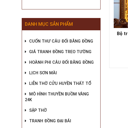
DANH MỤC SẢN PHẨM
Bộ tr
CUỐN THƯ CÂU ĐỐI BẰNG ĐỒNG
GIÁ TRANH ĐỒNG TREO TƯỜNG
HOÀNH PHI CÂU ĐỐI BẰNG ĐỒNG
LỊCH SƠN MÀI
LIỄN THỜ CỬU HUYỀN THẤT TỔ
MÔ HÌNH THUYỀN BUỒM VÀNG
24K
SẬP THỜ
TRANH ĐỒNG ĐẠI BÁI