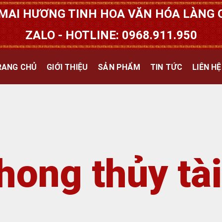
MAI HƯƠNG TINH HOA VĂN HÓA LÀNG Q
ZALO - HOTLINE: 0968.911.950
RANG CHỦ
GIỚI THIỆU
SẢN PHẨM
TIN TỨC
LIÊN HỆ
hong thủy tà