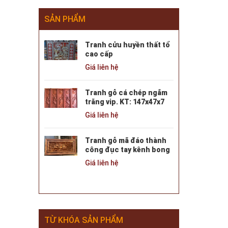
SẢN PHẨM
Tranh cửu huyền thất tổ
cao cấp
Giá liên hệ
Tranh gỗ cá chép ngắm
trăng vip. KT: 147x47x7
Giá liên hệ
Tranh gỗ mã đáo thành
công đục tay kênh bong
Giá liên hệ
TỪ KHÓA SẢN PHẨM