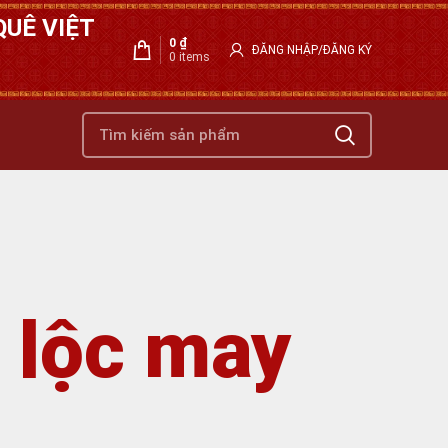
UÊ VIỆT
0
₫
ĐĂNG NHẬP/ĐĂNG KÝ
0
items
i lộc may