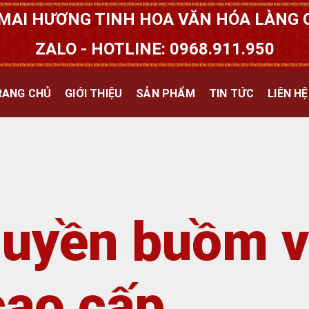
MAI HƯƠNG TINH HOA VĂN HÓA LÀNG Q
ZALO - HOTLINE: 0968.911.950
RANG CHỦ
GIỚI THIỆU
SẢN PHẨM
TIN TỨC
LIÊN HỆ
huyền buồm 
cao cấp