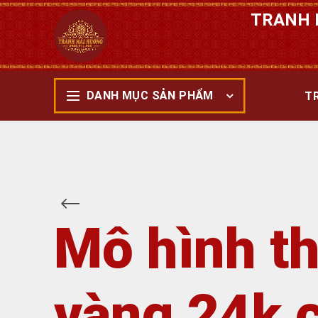
TRANH 
DANH MỤC SẢN PHẨM
T
Mô hình t
vàng 24k 