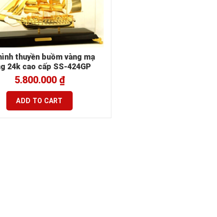
hình thuyền buồm vàng mạ
ng 24k cao cấp SS-424GP
5.800.000
₫
ADD TO CART