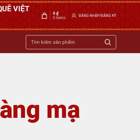
UÊ VIỆT
0
₫
ĐĂNG NHẬP/ĐĂNG KÝ
0
items
vàng mạ