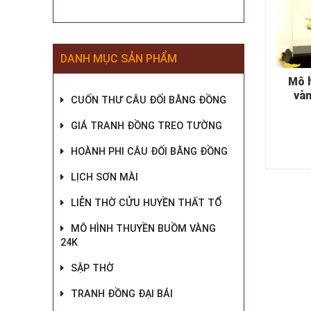
DANH MỤC SẢN PHẨM
Mô 
và
CUỐN THƯ CÂU ĐỐI BẰNG ĐỒNG
GIÁ TRANH ĐỒNG TREO TƯỜNG
HOÀNH PHI CÂU ĐỐI BẰNG ĐỒNG
LỊCH SƠN MÀI
LIỄN THỜ CỬU HUYỀN THẤT TỔ
MÔ HÌNH THUYỀN BUỒM VÀNG
24K
SẬP THỜ
TRANH ĐỒNG ĐẠI BÁI