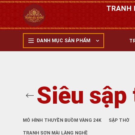
TRANH 
DANH MỤC SẢN PHẨM
T
Siêu sập 
MÔ HÌNH THUYỀN BUỒM VÀNG 24K
SẬP THỜ
TRANH SƠN MÀI LÀNG NGHỀ