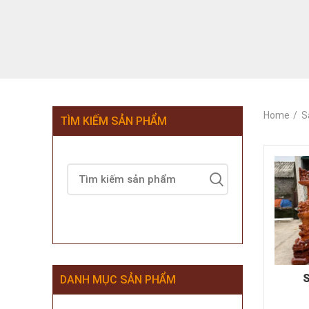
Home
S
TÌM KIẾM SẢN PHẨM
S
DANH MỤC SẢN PHẨM