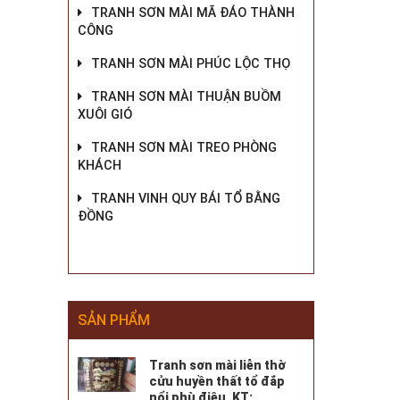
TRANH SƠN MÀI MÃ ĐÁO THÀNH
CÔNG
TRANH SƠN MÀI PHÚC LỘC THỌ
TRANH SƠN MÀI THUẬN BUỒM
XUÔI GIÓ
TRANH SƠN MÀI TREO PHÒNG
KHÁCH
TRANH VINH QUY BÁI TỔ BẰNG
ĐỒNG
SẢN PHẨM
Tranh sơn mài liễn thờ
cửu huyền thất tổ đắp
nổi phù điêu. KT: