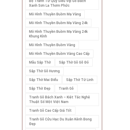
Bộ Tranh Tứ Quý Siêu Vip Gỗ Bách
Xanh Sơn La Thơm Phức
Mô Hình Thuyền Buồm Mạ Vàng
Mô Hình Thuyền Buồm Mạ Vàng 24k
Mô Hình Thuyền Buồm Mạ Vàng 24k
Khung Kính
Mô Hình Thuyền Buồm Vàng
Mô Hình Thuyền Buồm Vàng Cao Cấp
Mẫu Sập Thờ
Sập Thờ Gỗ Gõ Đỏ
Sập Thờ Gỗ Hương
Sập Thờ Mai Điểu
Sập Thờ Tứ Linh
Sập Thờ Đẹp
Tranh Gỗ
Tranh Gỗ Bách Xanh – Kiệt Tác Nghệ
Thuật Số Một Việt Nam
Tranh Gỗ Cao Cấp Giá Tốt
Tranh Gỗ Cửu Hạc Du Xuân Kênh Bong
Đẹp