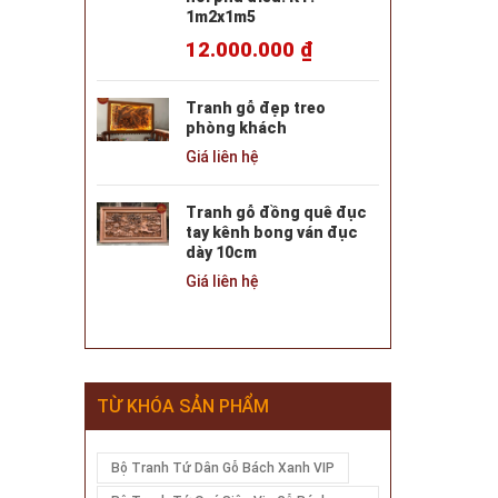
1m2x1m5
12.000.000
₫
Tranh gỗ đẹp treo
phòng khách
Giá liên hệ
Tranh gỗ đồng quê đục
tay kênh bong ván đục
dày 10cm
Giá liên hệ
TỪ KHÓA SẢN PHẨM
Bộ Tranh Tứ Dân Gỗ Bách Xanh VIP