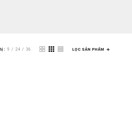
hị
9
24
36
LỌC SẢN PHẨM