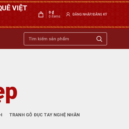
UÊ VIỆT
0
₫
ĐĂNG NHẬP/ĐĂNG KÝ
0
items
ẹp
H
TRANH GỖ ĐỤC TAY NGHỆ NHÂN