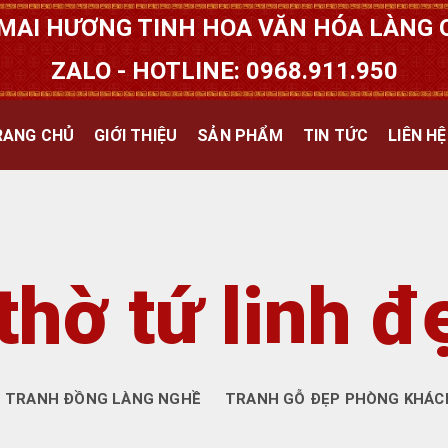
MAI HƯƠNG TINH HOA VĂN HÓA LÀNG Q
ZALO - HOTLINE: 0968.911.950
RANG CHỦ
GIỚI THIỆU
SẢN PHẨM
TIN TỨC
LIÊN HỆ
thờ tứ linh đ
TRANH ĐỒNG LÀNG NGHỀ
TRANH GỖ ĐẸP PHÒNG KHÁC