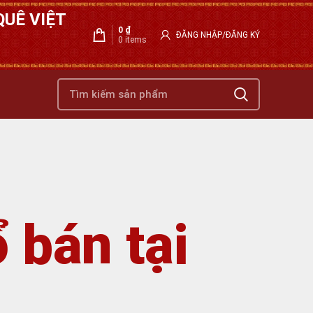
UÊ VIỆT
0
₫
ĐĂNG NHẬP/ĐĂNG KÝ
0
items
 bán tại