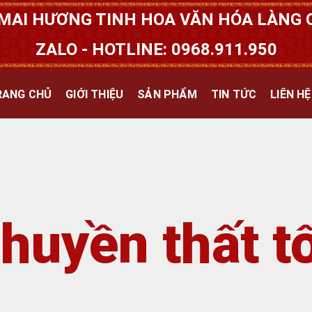
MAI HƯƠNG TINH HOA VĂN HÓA LÀNG Q
ZALO - HOTLINE: 0968.911.950
RANG CHỦ
GIỚI THIỆU
SẢN PHẨM
TIN TỨC
LIÊN HỆ
huyền thất tổ