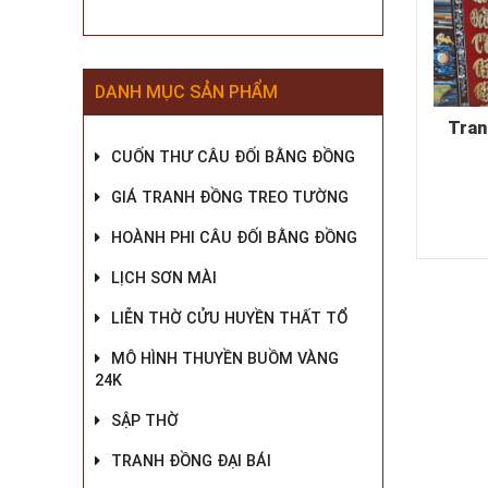
DANH MỤC SẢN PHẨM
Tran
CUỐN THƯ CÂU ĐỐI BẰNG ĐỒNG
GIÁ TRANH ĐỒNG TREO TƯỜNG
HOÀNH PHI CÂU ĐỐI BẰNG ĐỒNG
LỊCH SƠN MÀI
LIỄN THỜ CỬU HUYỀN THẤT TỔ
MÔ HÌNH THUYỀN BUỒM VÀNG
24K
SẬP THỜ
TRANH ĐỒNG ĐẠI BÁI