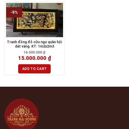
-9%
Tranh đồng đỏ cửu ngư quần hội
dát vàng. KT: 1m2x2m3
16.500.000
₫
15.000.000
₫
ADD TO CART