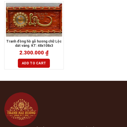
Tranh đồng hồ gỗ hương chữ Lộc
dát vàng. KT: 48x108x3
2.300.000
₫
ADD TO CART