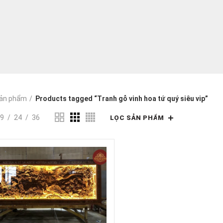
ản phẩm
Products tagged “Tranh gỗ vinh hoa tứ quý siêu vip”
9
24
36
LỌC SẢN PHẨM