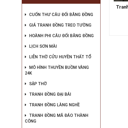
Tranh
CUỐN THƯ CÂU ĐỐI BẰNG ĐỒNG
GIÁ TRANH ĐỒNG TREO TƯỜNG
HOÀNH PHI CÂU ĐỐI BẰNG ĐỒNG
LỊCH SƠN MÀI
LIỄN THỜ CỬU HUYỀN THẤT TỔ
MÔ HÌNH THUYỀN BUỒM VÀNG
24K
SẬP THỜ
TRANH ĐỒNG ĐẠI BÁI
TRANH ĐỒNG LÀNG NGHỀ
TRANH ĐỒNG MÃ ĐÁO THÀNH
CÔNG