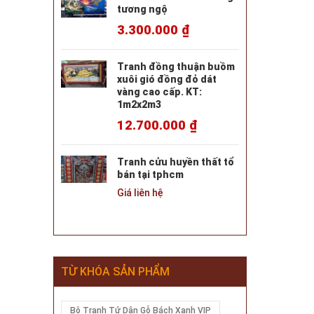
tương ngộ
3.300.000
₫
Tranh đồng thuận buồm
xuôi gió đồng đỏ dát
vàng cao cấp. KT:
1m2x2m3
12.700.000
₫
Tranh cửu huyền thất tổ
bán tại tphcm
Giá liên hệ
TỪ KHÓA SẢN PHẨM
Bộ Tranh Tứ Dân Gỗ Bách Xanh VIP