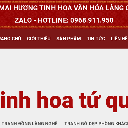
MAI HƯƠNG TINH HOA VĂN HÓA LÀNG Q
ZALO - HOTLINE: 0968.911.950
RANG CHỦ
GIỚI THIỆU
SẢN PHẨM
TIN TỨC
LIÊN HỆ
inh hoa tứ qu
TRANH ĐỒNG LÀNG NGHỀ
TRANH GỖ ĐẸP PHÒNG KHÁC