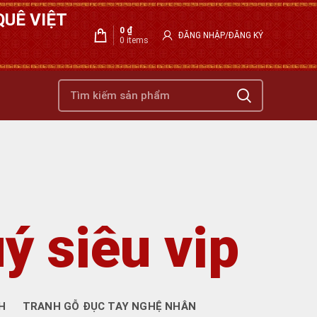
UÊ VIỆT
0
₫
ĐĂNG NHẬP/ĐĂNG KÝ
0
items
ý siêu vip
H
TRANH GỖ ĐỤC TAY NGHỆ NHÂN