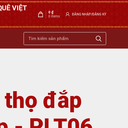
UÊ VIỆT
0
₫
ĐĂNG NHẬP/ĐĂNG KÝ
0
items
 thọ đắp
p - PLT06