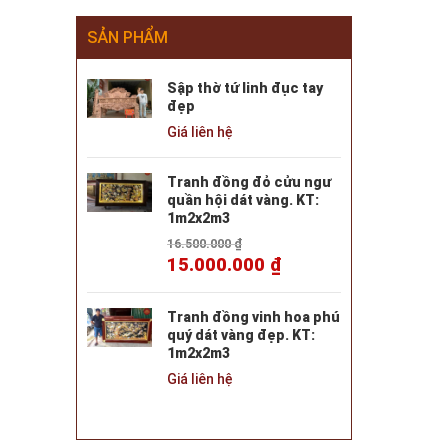
SẢN PHẨM
Sập thờ tứ linh đục tay
đẹp
Giá liên hệ
Tranh đồng đỏ cửu ngư
quần hội dát vàng. KT:
1m2x2m3
16.500.000
₫
15.000.000
₫
Tranh đồng vinh hoa phú
quý dát vàng đẹp. KT:
1m2x2m3
Giá liên hệ