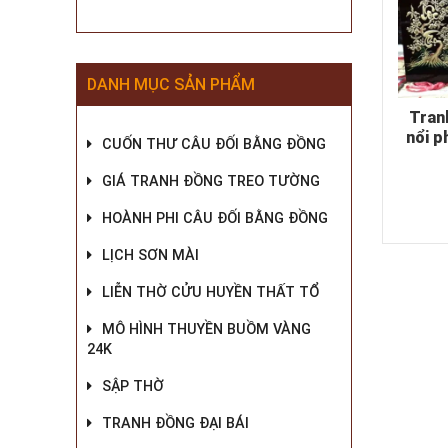
DANH MỤC SẢN PHẨM
Tran
nổi p
CUỐN THƯ CÂU ĐỐI BẰNG ĐỒNG
GIÁ TRANH ĐỒNG TREO TƯỜNG
HOÀNH PHI CÂU ĐỐI BẰNG ĐỒNG
LỊCH SƠN MÀI
LIỄN THỜ CỬU HUYỀN THẤT TỔ
MÔ HÌNH THUYỀN BUỒM VÀNG
24K
SẬP THỜ
TRANH ĐỒNG ĐẠI BÁI