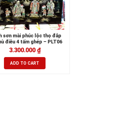
h sơn mài phúc lộc thọ đắp
hù điêu 4 tấm ghép – PLT06
3.300.000
₫
ADD TO CART