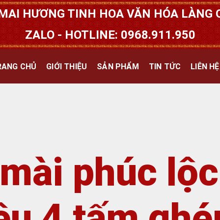
MAI HƯƠNG TINH HOA VĂN HÓA LÀNG Q
ZALO - HOTLINE: 0968.911.950
RANG CHỦ
GIỚI THIỆU
SẢN PHẨM
TIN TỨC
LIÊN HỆ
mài phúc lộc
êu 4 tấm ghé