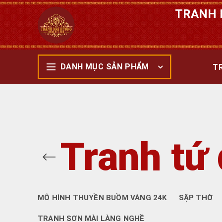
TRANH 
DANH MỤC SẢN PHẨM
T
Tranh tứ
MÔ HÌNH THUYỀN BUỒM VÀNG 24K
SẬP THỜ
TRANH SƠN MÀI LÀNG NGHỀ