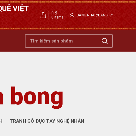
UÊ VIỆT
0
₫
ĐĂNG NHẬP/ĐĂNG KÝ
0
items
h bong
H
TRANH GỖ ĐỤC TAY NGHỆ NHÂN