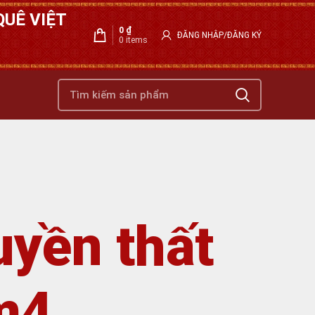
UÊ VIỆT
0
₫
ĐĂNG NHẬP/ĐĂNG KÝ
0
items
uyền thất
m4