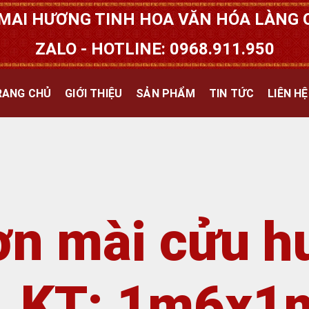
MAI HƯƠNG TINH HOA VĂN HÓA LÀNG Q
ZALO - HOTLINE: 0968.911.950
RANG CHỦ
GIỚI THIỆU
SẢN PHẨM
TIN TỨC
LIÊN HỆ
ơn mài cửu h
p. KT: 1m6x1