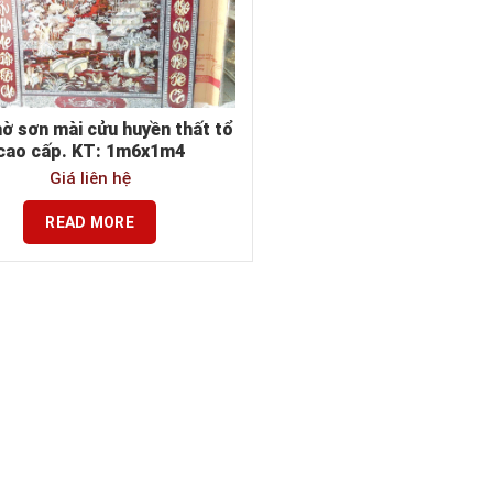
hờ sơn mài cửu huyền thất tổ
cao cấp. KT: 1m6x1m4
Giá liên hệ
READ MORE