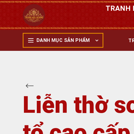
TRANH 
DANH MỤC SẢN PHẨM
T
Liễn thờ s
tổ cao cấ