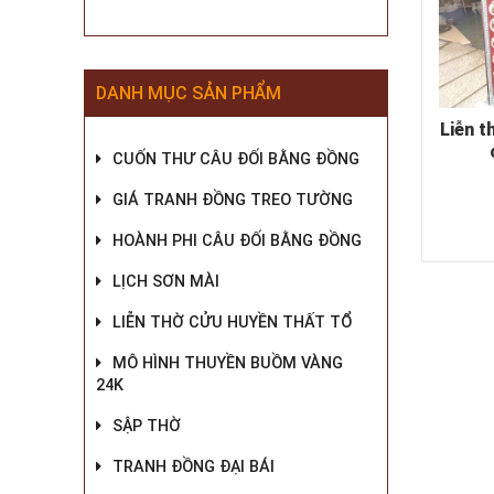
DANH MỤC SẢN PHẨM
Liễn t
CUỐN THƯ CÂU ĐỐI BẰNG ĐỒNG
GIÁ TRANH ĐỒNG TREO TƯỜNG
HOÀNH PHI CÂU ĐỐI BẰNG ĐỒNG
LỊCH SƠN MÀI
LIỄN THỜ CỬU HUYỀN THẤT TỔ
MÔ HÌNH THUYỀN BUỒM VÀNG
24K
SẬP THỜ
TRANH ĐỒNG ĐẠI BÁI