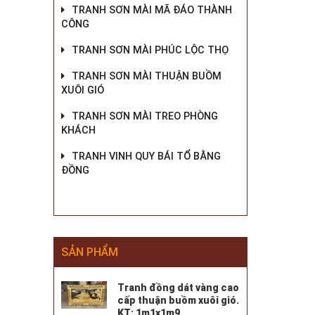
TRANH SƠN MÀI MÃ ĐÁO THÀNH
CÔNG
TRANH SƠN MÀI PHÚC LỘC THỌ
TRANH SƠN MÀI THUẬN BUỒM
XUÔI GIÓ
TRANH SƠN MÀI TREO PHÒNG
KHÁCH
TRANH VINH QUY BÁI TỔ BẰNG
ĐỒNG
SẢN PHẨM
Tranh đồng dát vàng cao
cấp thuận buồm xuôi gió.
KT: 1m1x1m9