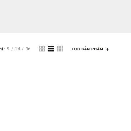
hị
9
24
36
LỌC SẢN PHẨM