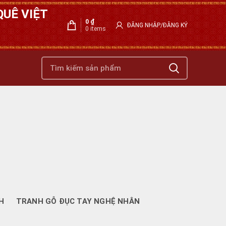
UÊ VIỆT
0
₫
ĐĂNG NHẬP/ĐĂNG KÝ
0
items
H
TRANH GỖ ĐỤC TAY NGHỆ NHÂN