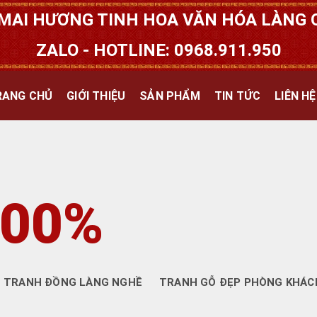
MAI HƯƠNG TINH HOA VĂN HÓA LÀNG Q
ZALO - HOTLINE: 0968.911.950
RANG CHỦ
GIỚI THIỆU
SẢN PHẨM
TIN TỨC
LIÊN HỆ
100%
TRANH ĐỒNG LÀNG NGHỀ
TRANH GỖ ĐẸP PHÒNG KHÁC