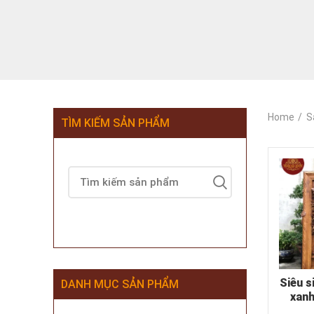
Home
S
TÌM KIẾM SẢN PHẨM
Siêu s
DANH MỤC SẢN PHẨM
xanh