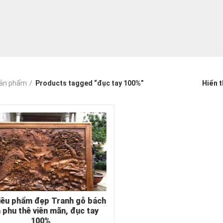
ản phẩm
Products tagged “đục tay 100%”
Hiển t
iêu phẩm đẹp Tranh gỗ bách
 phu thê viên mãn, đục tay
100%