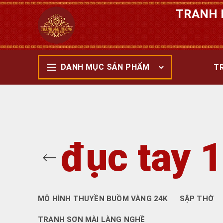
TRANH 
DANH MỤC SẢN PHẨM
T
đục tay 
MÔ HÌNH THUYỀN BUỒM VÀNG 24K
SẬP THỜ
TRANH SƠN MÀI LÀNG NGHỀ